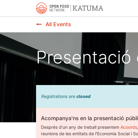
Inici
Accer
All Events
Presentació 
Registrations are
closed
Acompanya'ns en la presentació públ
Després d'un any de treball presentem
Acoords
reunions de les entitats de l'Economia Social i So