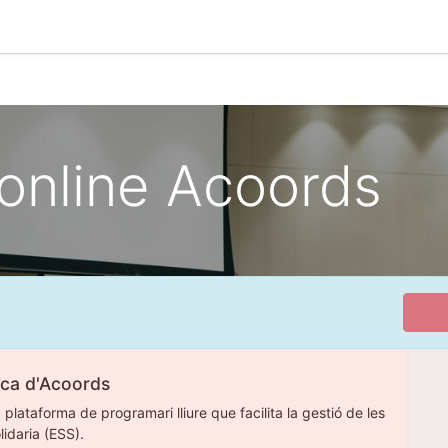
0
dir a Katuma
online Acoords
ica d'Acoords
, plataforma de programari lliure que facilita la gestió de les
lidaria (ESS).