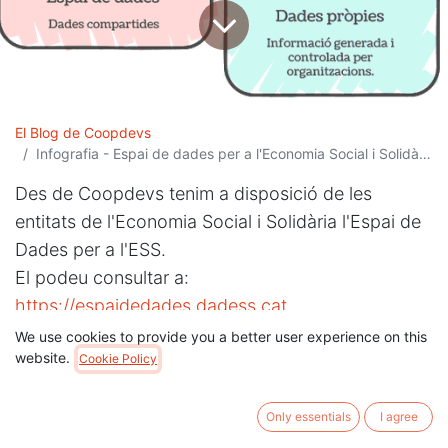
El Blog de Coopdevs
Infografia - Espai de dades per a l'Economia Social i Solidària
Des de Coopdevs tenim a disposició de les
entitats de l'Economia Social i Solidària l'Espai de
Dades per a l'ESS.
El podeu consultar a:
https://espaidedades.dadess.cat
We use cookies to provide you a better user experience on this
website.
Aquí teniu una infografia sobre què és un espai de
Cookie Policy
dades i com utilitzar-lo.
Only essentials
I agree