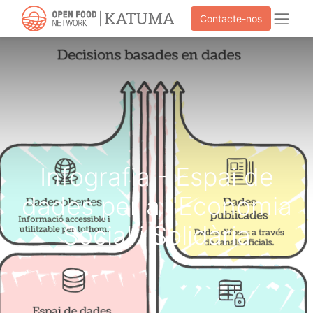
Contacte-nos
Infografia - Espai de
dades per a l'Economia
Social i Solidària