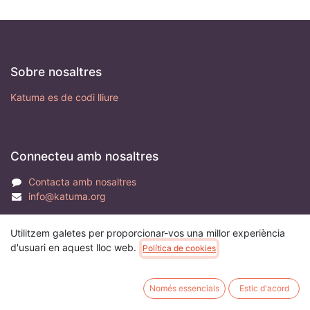
Sobre nosaltres
Katuma es de codi lliure
Connecteu amb nosaltres
Contacta amb nosaltres
info@katuma.org
Utilitzem galetes per proporcionar-vos una millor experiència
d'usuari en aquest lloc web.
Política de cookies
Aquesta pàgina està gestionada per Coopdevs Treball SCCL
Català
Només essencials
Estic d'acord
Powered by
- El #1
Comerç electrònic de codi obert