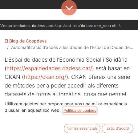
El Blog de Coopdevs
Automatització d’accés a les dades de l’Espai de Dades de l’ESS
L’Espai de dades de l’Economia Social i Solidària
(
https://espaidedades.dadess.cat/
) està basat en
CKAN (
https://ckan.org/
). CKAN ofereix una sèrie
de mètodes per a poder accedir als diferents
datasets de forma automàtica, cosa que permet
tenir processos recurrents que alimentin les bases
Utilitzem galetes per proporcionar-vos una millor experiència
d'usuari en aquest lloc web.
de dades de les organitzacions, podent creuar les
Política de cookies
dades de l’espai de dades amb les dades pròpies.
Només essencials
Estic d'acord
En aquest article veurem com accedir a les dades