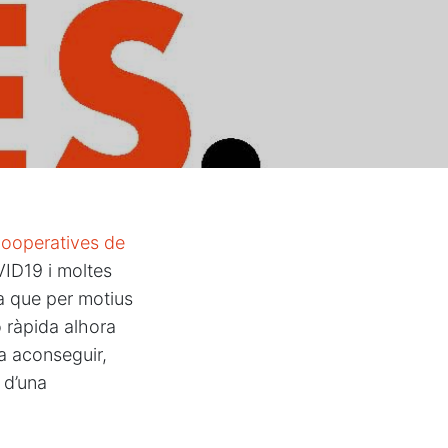
ooperatives de
ID19 i moltes
a que per motius
ó ràpida alhora
ra aconseguir,
 d’una