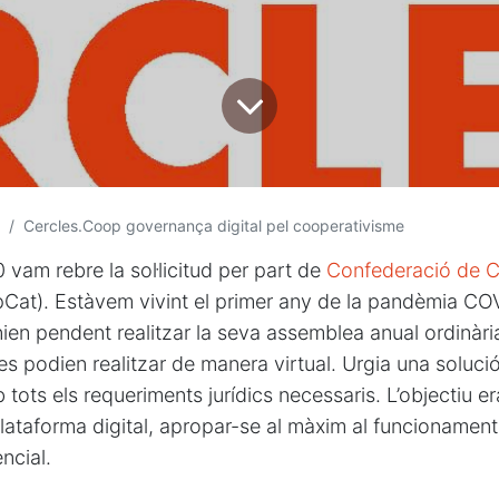
Cercles.Coop governança digital pel cooperativisme
0 vam rebre la sol·licitud per part de
Confederació de C
at). Estàvem vivint el primer any de la pandèmia COV
ien pendent realitzar la seva assemblea anual ordinàri
es podien realitzar de manera virtual. Urgia una soluci
tots els requeriments jurídics necessaris. L’objectiu e
lataforma digital, apropar-se al màxim al funcionament
ncial.