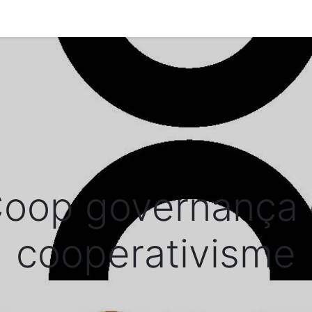
0
dir a Katuma
oop governança d
cooperativisme