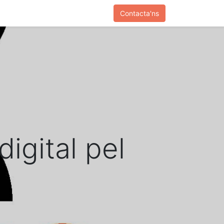
Contacta'ns
igital pel