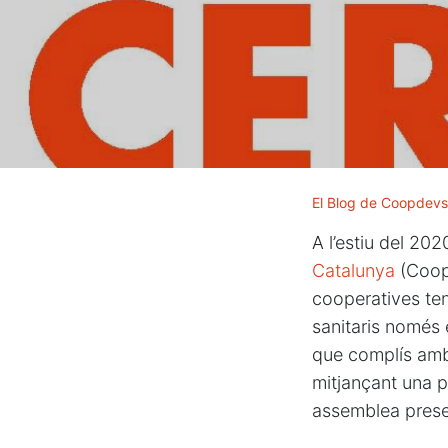
El Blog de Coopdevs
A l’estiu del 202
Catalunya
(CoopC
cooperatives ten
sanitaris només 
que complís amb 
mitjançant una p
assemblea prese