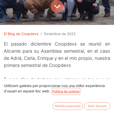
El Blog de Coopdevs
Diciembre de 2023
El pasado diciembre Coopdevs se reunió en
Alicante para su Asamblea semestral, en el caso
de Adriá, Carla, Enrique y en el mío propio, nuestra
primera semestral de Coopdevs
Fueron días de trabajo muy intenso en los que se
Utilitzem galetes per proporcionar-vos una millor experiència
analizaron muchos parámetros de la cooperativa,
d'usuari en aquest lloc web.
Política de cookies
se puso mucha tarea común sobre la mesa, se
plantearon retos de futuro y algunes nos vimos
Només essencials
Estic d'acord
por primera vez, como dice Jordi, en 3D.