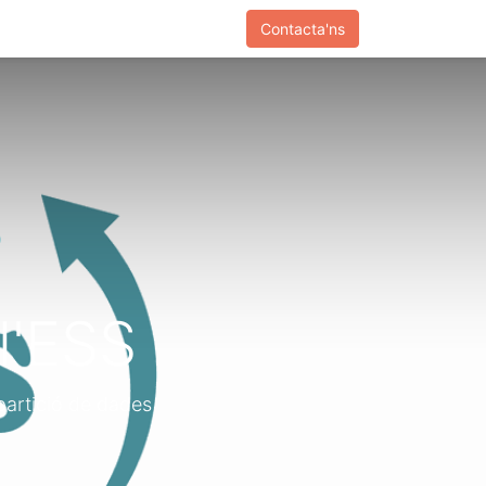
Contacta'ns
l'ESS
partició de dades