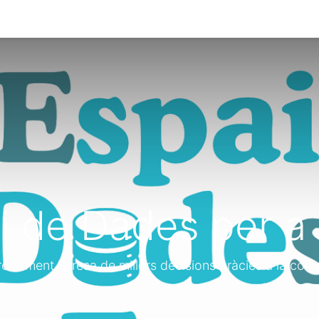
0
dir a Katuma
i de Dades per a 
reixement i presa de millors decisions gràcies a la com