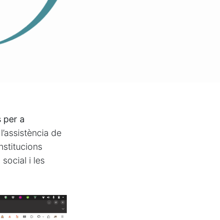
 per a
’assistència de
nstitucions
social i les