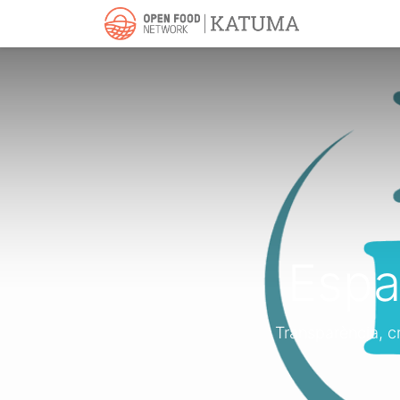
Inici
Accer
Espa
Transparència, c