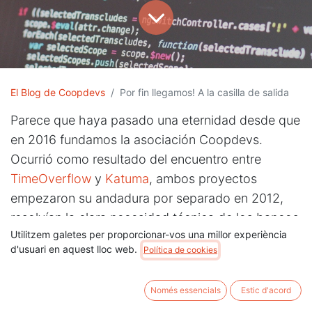
El Blog de Coopdevs
Por fin llegamos! A la casilla de salida
Parece que haya pasado una eternidad desde que
en 2016 fundamos la asociación Coopdevs.
Ocurrió como resultado del encuentro entre
TimeOverflow
y
Katuma
, ambos proyectos
empezaron su andadura por separado en 2012,
resolvían la clara necesidad técnica de los bancos
Utilitzem galetes per proporcionar-vos una millor experiència
de tiempo y grupos de consumo, proyectos
d'usuari en aquest lloc web.
Política de cookies
locales habitualmente autogestionados. Cuando
los dos equipos nos encontramos nos dimos
Només essencials
Estic d'acord
cuenta de que compartíamos un reto común: