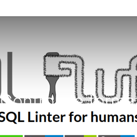
0
dir a Katuma
 Control de forma