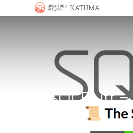
Inici
Accer
SQLFluff –