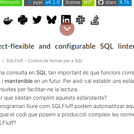
SQLFluff – Control de format per a SQL
na consulta en
SQL
tan important és que funcioni cor
e
i
mantenible
en un futur. Per això cal establir uns est
sultes per facilitar-ne la lectura.
r que s’estan complint aquests estàndards?
programari lliure com SQLFluff podem automatitzar aqu
que el codi que posem a producció compleix les norm
LFluff?