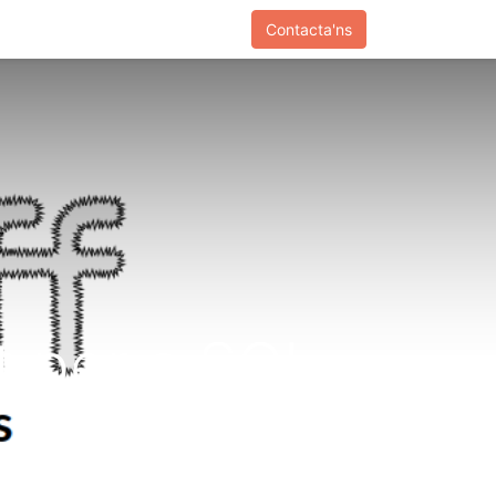
Contacta'ns
t per a SQL