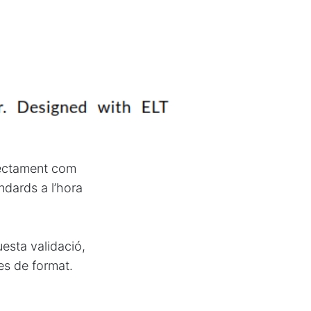
rectament com
àndards a l’hora
esta validació,
es de format.